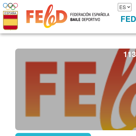
FED
11