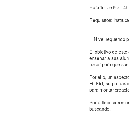
Horario: de 9 a 14h

Requisitos: Instruct
    Nivel requerido para presentar deportistas en competiciones de nivel iniciación o promesas. 

El objetivo de este
enseñar a sus alum
hacer para que sus 
Por ello, un aspect
Fit Kid, su prepara
para montar creacio
Por último, veremo
buscando.
