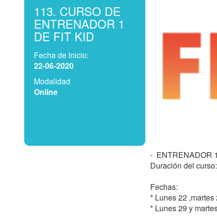
113. CURSO DE
ENTRENADOR 1
DE FIT KID
Fecha de Inicio:
22-06-2020
Modalidad
Online
-  ENTRENADOR 1 
Duración del curso:
Fechas: 

* Lunes 22 ,martes 
* Lunes 29 y martes 