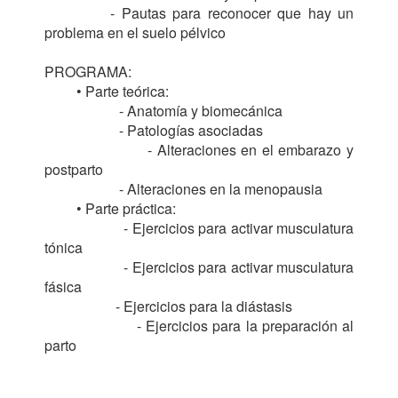
          - Pautas para reconocer que hay un 
problema en el suelo pélvico

PROGRAMA:

         • Parte teórica:

                     - Anatomía y biomecánica

                     - Patologías asociadas

                     - Alteraciones en el embarazo y 
postparto 

                     - Alteraciones en la menopausia

         • Parte práctica:

                    - Ejercicios para activar musculatura 
tónica 

                    - Ejercicios para activar musculatura 
fásica 

                    - Ejercicios para la diástasis

                    - Ejercicios para la preparación al 
parto
