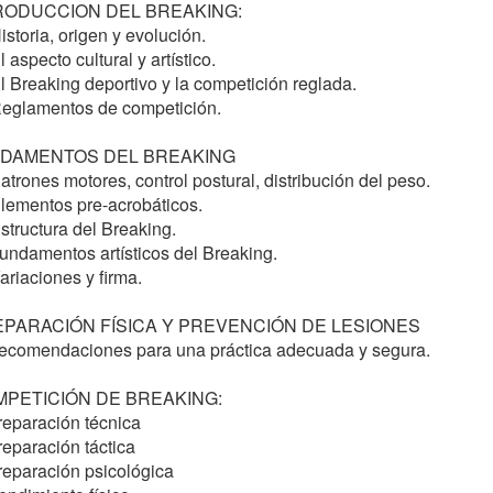
      El aspecto cultural y artístico.

         El Breaking deportivo y la competición reglada.

         Patrones motores, control postural, distribución del peso.

       Elementos pre-acrobáticos.

      Estructura del Breaking.

        Fundamentos artísticos del Breaking.

          Recomendaciones para una práctica adecuada y segura.

     Preparación táctica

      Preparación psicológica
