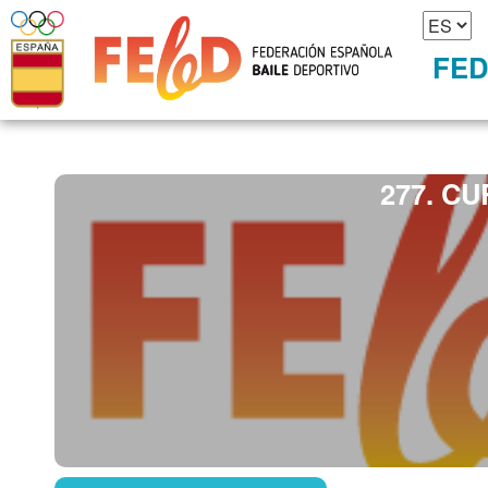
FED
277. C