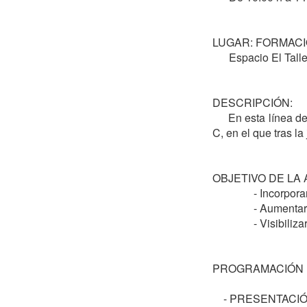
LUGAR: FORMACI
      Espacio El Taller  Calle Parauta 28, Málaga.

DESCRIPCIÓN:

     En esta línea de lograr una mayor presencia de las mujeres en el Breaking se proyecta este curso de instructora elemental Clase 
C, en el que tras la
OBJETIVO DE LA A
               - Incorporar nuevas técnicas Breaking

               - Aumentar el número de mujeres en la especialidad

               - Visibilizar a la mujer en el Breaking

PROGRAMACIÓN DEL
    - PRESENTACIÓN DEL CURSO
