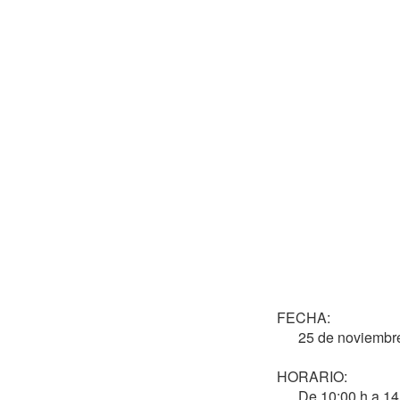
                                       CURSO INSTRUCTORA ELEMENTAL B
                                                  (FO
FECHA: 

      25 de noviembre de 2023

HORARIO: 

      De 10:00 h a 14:00 h. y de 15:30 h a 19:30 h.
