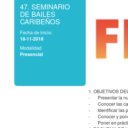
47. SEMINARIO
DE BAILES
CARIBEÑOS
Fecha de Inicio:
18-11-2018
Modalidad
Presencial
1. OBJETIVOS DEL
-	Presentar la nueva especialidad de Bailes Caribeños (Merengue, Bachata y Salsa), al colectivo de técnicos de la FEBD. 

-	Conocer las categorías de competición en esta especialidad, y la distribución de los bailes.

-	Identificar las posiciones y agarres básicos.

-	Conocer y poner en práctica las figuras básicas de cada uno de los bailes.

-	Poner en práctica los programas obligatorios de Clase C de cada baile
