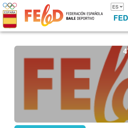
FED
4