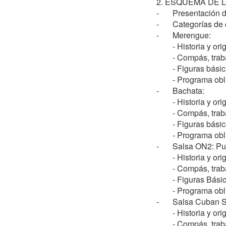
2. ESQUEMA DE L
-	Presentación de la especialidad de Bailes Caribeños a los técnicos de la FEBD.

-	Categorías de competición y distribución de los bailes.

-	Merengue: 

	- Historia y origen del merengue.

	- Compás, trabajo de pies, postura y Cuban Motion.

	- Figuras básicas de nivel 1.

	- Programa obligatorio de Clase C.

-	Bachata: 

	- Historia y origen de la bachata.

	- Compás, trabajo de pies, postura y Cuban Motion.

	- Figuras básicas de Nivel 1.

	- Programa obligatorio de Clase C.

-	Salsa ON2: Puertorriqueña- NY Style:

	- Historia y origen de la salsa Puertorriqueña y NY.

	- Compás, trabajo de pies, postura, la clave y Cuban Motion.

	- Figuras Básicas de Nivel 1 de Salsa ON2.

	- Programa obligatorio de Clase C.

-	Salsa Cuban Style:

 	- Historia y origen de la salsa cubana.

	- Compás, trabajo de pies, postura, la clave y Cuban Motion.
