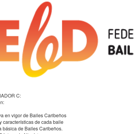
ADOR C:

:
