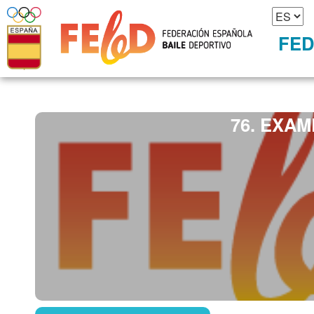
FED
76. EXAM